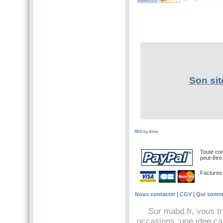
Son sit
SEO by Artio
Toute com
peut-être
Factures
|
|
Nous contacter
CGV
Qui somm
Sur mabd.fr, vous t
occasions :une idee cad